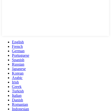
English
French
German
Portuguese
Spanish
Russian
Japanese
Korean
Arabic
Irish
Greek
Turkish
Italian
Danish
Romanian
Indonesian