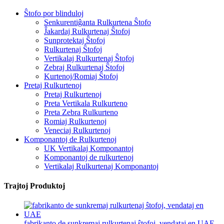
Ŝtofo por blinduloj
Senkurentiĝanta Rulkurtena Ŝtofo
Ĵakardaj Rulkurtenaj Ŝtofoj
Sunprotektaj Ŝtofoj
Rulkurtenaj Ŝtofoj
Vertikalaj Rulkurtenaj Ŝtofoj
Zebraj Rulkurtenaj Ŝtofoj
Kurtenoj/Romiaj Ŝtofoj
Pretaj Rulkurtenoj
Pretaj Rulkurtenoj
Preta Vertikala Rulkurteno
Preta Zebra Rulkurteno
Romiaj Rulkurtenoj
Veneciaj Rulkurtenoj
Komponantoj de Rulkurtenoj
UK Vertikalaj Komponantoj
Komponantoj de rulkurtenoj
Vertikalaj Rulkurtenaj Komponantoj
Trajtoj Produktoj
fabrikanto de sunkremaj rulkurtenaj ŝtofoj, vendataj en UAE