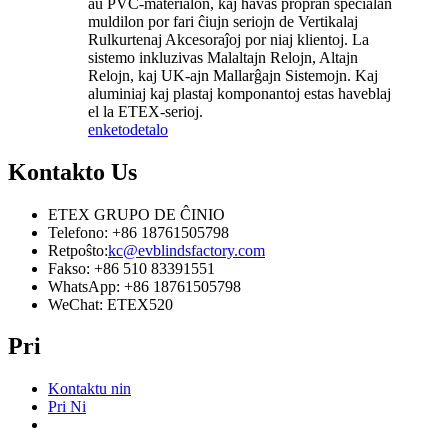
aŭ PVC-materialon, kaj havas propran specialan
muldilon por fari ĉiujn seriojn de Vertikalaj
Rulkurtenaj Akcesoraĵoj por niaj klientoj. La
sistemo inkluzivas Malaltajn Relojn, Altajn
Relojn, kaj UK-ajn Mallarĝajn Sistemojn. Kaj
aluminiaj kaj plastaj komponantoj estas haveblaj
el la ETEX-serioj.
enketo
detalo
Kontakto
Us
ETEX GRUPO DE ĈINIO
Telefono: +86 18761505798
Retpoŝto:
kc@evblindsfactory.com
Fakso: +86 510 83391551
WhatsApp: +86 18761505798
WeChat: ETEX520
Pri
Kontaktu nin
Pri Ni