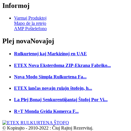
Informoj
Varmaj Produktoj
Mapo de la retejo
AMP Poŝtelefono
Plej nova
Novaĵoj
Rulkurtenoj kaj Markizinoj en UAE
ETEX Nova Eksterdoma ZIP-Ekrana Fabriko...
Nova Modo Simpla Rulkurtena Fa...
ETEX lanĉas novajn rulajn ŝtofojn, h...
La Plej Bonaj Senkurentiĝantaj Ŝtofoj Por Vi...
R+T Monda Gvida Komerca F...
© Kopirajto - 2010-2022 : Ĉiuj Rajtoj Rezervitaj.