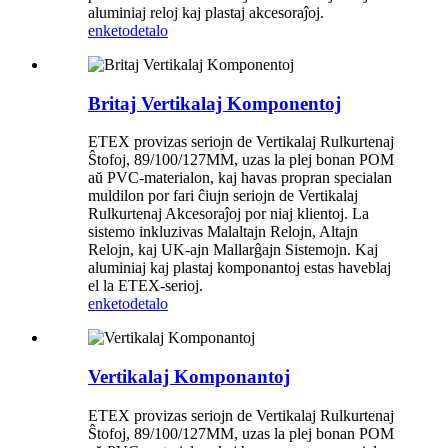
aluminiaj reloj kaj plastaj akcesoraĵoj.
enketo
detalo
Britaj Vertikalaj Komponentoj
ETEX provizas seriojn de Vertikalaj Rulkurtenaj
Ŝtofoj, 89/100/127MM, uzas la plej bonan POM
aŭ PVC-materialon, kaj havas propran specialan
muldilon por fari ĉiujn seriojn de Vertikalaj
Rulkurtenaj Akcesoraĵoj por niaj klientoj. La
sistemo inkluzivas Malaltajn Relojn, Altajn
Relojn, kaj UK-ajn Mallarĝajn Sistemojn. Kaj
aluminiaj kaj plastaj komponantoj estas haveblaj
el la ETEX-serioj.
enketo
detalo
Vertikalaj Komponantoj
ETEX provizas seriojn de Vertikalaj Rulkurtenaj
Ŝtofoj, 89/100/127MM, uzas la plej bonan POM