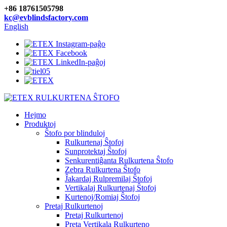
+86 18761505798
kc@evblindsfactory.com
English
Hejmo
Produktoj
Ŝtofo por blinduloj
Rulkurtenaj Ŝtofoj
Sunprotektaj Ŝtofoj
Senkurentiĝanta Rulkurtena Ŝtofo
Zebra Rulkurtena Ŝtofo
Ĵakardaj Rulpremilaj Ŝtofoj
Vertikalaj Rulkurtenaj Ŝtofoj
Kurtenoj/Romiaj Ŝtofoj
Pretaj Rulkurtenoj
Pretaj Rulkurtenoj
Preta Vertikala Rulkurteno