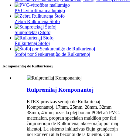
PVC-vitrofibra mallumigo
Zebra Rulkurtena Ŝtofo
Sunprotektaj Ŝtofoj
Rulkurtenaj Ŝtofoj
Ŝtofoj por Senkurentiĝo de Rulkurtenoj
Komponantoj de Rulkurtenoj
Rulpremilaj Komponantoj
ETEX provizas seriojn de Rulkurtenaj
Komponantoj, 17mm, 25mm, 28mm, 32mm,
38mm, 45mm, uzas la plej bonan POM aŭ PVC-
materialon, propran specialan muldilon por fari
ĉiujn seriojn de Rulkurtenaj akcesoraĵoj por niaj
klientoj. La sistemo inkluzivas ĉiujn grandecojn
por konveni al la bezonoj de la klientoj. Ĉiuj