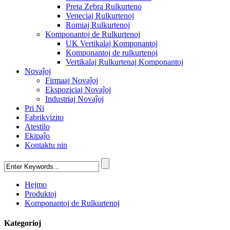
Preta Zebra Rulkurteno
Veneciaj Rulkurtenoj
Romiaj Rulkurtenoj
Komponantoj de Rulkurtenoj
UK Vertikalaj Komponantoj
Komponantoj de rulkurtenoj
Vertikalaj Rulkurtenaj Komponantoj
Novaĵoj
Firmaaj Novaĵoj
Ekspoziciaj Novaĵoj
Industriaj Novaĵoj
Pri Ni
Fabrikvizito
Atestilo
Ekipaĵo
Kontaktu nin
Hejmo
Produktoj
Komponantoj de Rulkurtenoj
Kategorioj