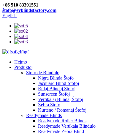
+86 510 83391551
ŝtofo@evblindsfactory.com
English
Hejmo
Produktoj
Ŝtofo de Blinduloj
Nigra Blinda Ŝtofo
Jacquard Blind-Ŝtofoj
Rulaj Blindaj Ŝtofoj
Sunscreen Ŝtofoj
Vertikalaj Blindaj Ŝtofoj
Zebra Ŝtofo
Kurteno / Romanaj Ŝtofoj
Readymade Blinds
Readymade Roller Blinds
Readymade Vertikala Blindulo
Readymade Zebra Blind