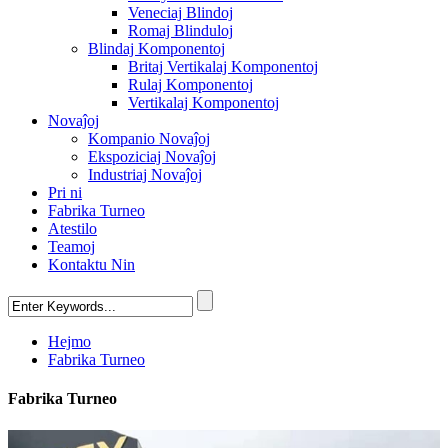
Veneciaj Blindoj
Romaj Blinduloj
Blindaj Komponentoj
Britaj Vertikalaj Komponentoj
Rulaj Komponentoj
Vertikalaj Komponentoj
Novaĵoj
Kompanio Novaĵoj
Ekspoziciaj Novaĵoj
Industriaj Novaĵoj
Pri ni
Fabrika Turneo
Atestilo
Teamoj
Kontaktu Nin
Hejmo
Fabrika Turneo
Fabrika Turneo