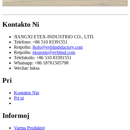
Kontakto
Ni
JIANGXI ETEX-INDUSTRIO CO., LTD.
Telefono: +86 510 83391551
Retpoŝto:
ŝtofo@evblindsfactory.com
Retpoŝto:
eksporto@evblind.com
Telefaksilo: +86 510 83391551
Whatsapp: +86 18761505798
Wechat: luksa
Pri
Kontaktu Nin
Pri ni
Informoj
Varma Produktoj