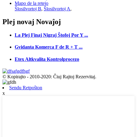
Mapo de la retejo
Ŝlosilvortoj B
,
Ŝlosilvortoj A
,
Plej novaj
Novaĵoj
La Plej Finaj Nigraj Ŝtofoj Por Y ...
Gvidanta Komerca F de R + T ...
Etex Altkvalita Kontrolprocezo
© Kopirajto - 2010-2020: Ĉiuj Rajtoj Rezervitaj.
Sendu Retpoŝton
x