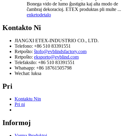
Bonega vido de lumo ĝustigita kaj alta modo de
ĉambraj dekoracioj. ETEX produktas pli multe ...
enketo
detalo
Kontakto
Ni
JIANGXI ETEX-INDUSTRIO CO., LTD.
Telefono: +86 510 83391551
Retpoŝto:
ŝtofo@evblindsfactory.com
Retpoŝto:
eksporto@evblind.com
Telefaksilo: +86 510 83391551
Whatsapp: +86 18761505798
Wechat: luksa
Pri
Kontaktu Nin
Pri ni
Informoj
Varma Produktoj