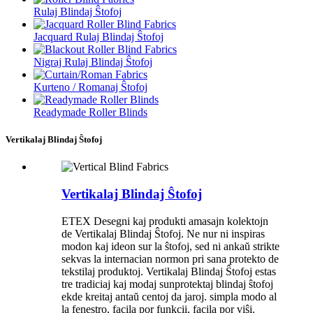
Rulaj Blindaj Ŝtofoj
Jacquard Rulaj Blindaj Ŝtofoj
Nigraj Rulaj Blindaj Ŝtofoj
Kurteno / Romanaj Ŝtofoj
Readymade Roller Blinds
Vertikalaj Blindaj Ŝtofoj
Vertikalaj Blindaj Ŝtofoj
ETEX Desegni kaj produkti amasajn kolektojn
de Vertikalaj Blindaj Ŝtofoj. Ne nur ni inspiras
modon kaj ideon sur la ŝtofoj, sed ni ankaŭ strikte
sekvas la internacian normon pri sana protekto de
tekstilaj produktoj. Vertikalaj Blindaj Ŝtofoj estas
tre tradiciaj kaj modaj sunprotektaj blindaj ŝtofoj
ekde kreitaj antaŭ centoj da jaroj. simpla modo al
la fenestro, facila por funkcii, facila por viŝi.