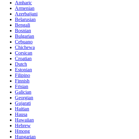
Amharic
Armenian
Azerbaijani
Belarusian
Bengali
Bosnian
Bulgarian
Cebuano
Chichewa
Corsican
Croatian
Dutch
Estonian
Filipino
Finnish
Frisian
Galician
Georgian
Gujarati
Haitian
Hausa
Hawaiian
Hebrew
Hmong
Hungarian