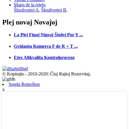
Mapo de la retejo
Ŝlosilvortoj A
,
Ŝlosilvortoj B
,
Plej novaj
Novaĵoj
La Plej Finaj Nigraj Ŝtofoj Por Y ...
Gvidanta Komerca F de R + T ...
Etex Altkvalita Kontrolprocezo
© Kopirajto - 2010-2020: Ĉiuj Rajtoj Rezervitaj.
Sendu Retpoŝton
x