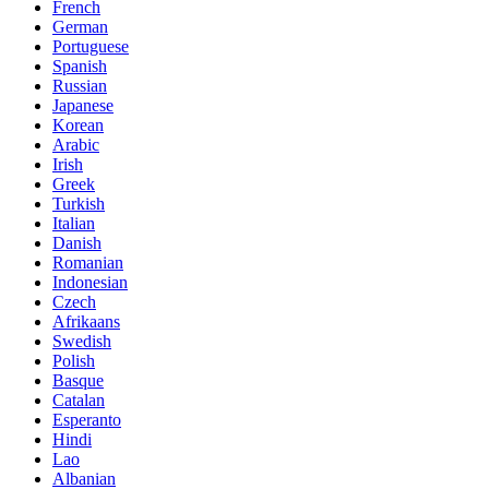
French
German
Portuguese
Spanish
Russian
Japanese
Korean
Arabic
Irish
Greek
Turkish
Italian
Danish
Romanian
Indonesian
Czech
Afrikaans
Swedish
Polish
Basque
Catalan
Esperanto
Hindi
Lao
Albanian