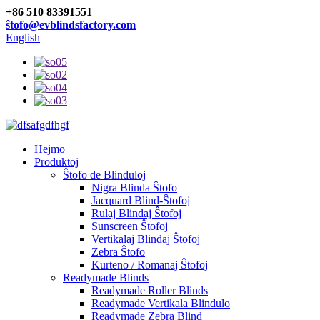
+86 510 83391551
ŝtofo@evblindsfactory.com
English
Hejmo
Produktoj
Ŝtofo de Blinduloj
Nigra Blinda Ŝtofo
Jacquard Blind-Ŝtofoj
Rulaj Blindaj Ŝtofoj
Sunscreen Ŝtofoj
Vertikalaj Blindaj Ŝtofoj
Zebra Ŝtofo
Kurteno / Romanaj Ŝtofoj
Readymade Blinds
Readymade Roller Blinds
Readymade Vertikala Blindulo
Readymade Zebra Blind