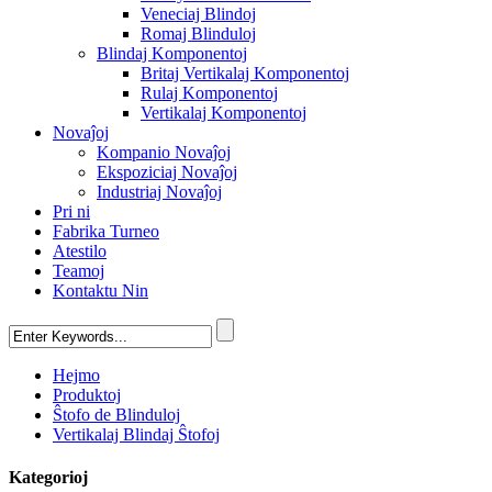
Veneciaj Blindoj
Romaj Blinduloj
Blindaj Komponentoj
Britaj Vertikalaj Komponentoj
Rulaj Komponentoj
Vertikalaj Komponentoj
Novaĵoj
Kompanio Novaĵoj
Ekspoziciaj Novaĵoj
Industriaj Novaĵoj
Pri ni
Fabrika Turneo
Atestilo
Teamoj
Kontaktu Nin
Hejmo
Produktoj
Ŝtofo de Blinduloj
Vertikalaj Blindaj Ŝtofoj
Kategorioj