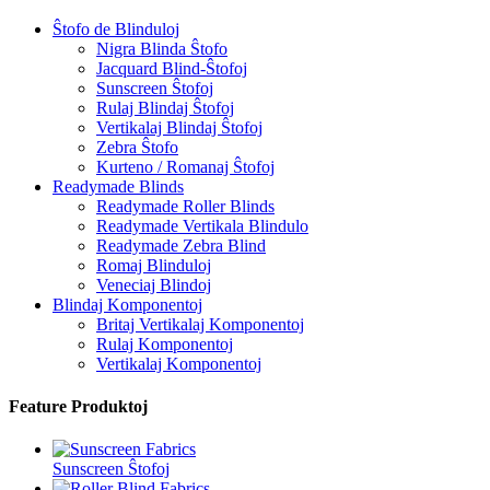
Ŝtofo de Blinduloj
Nigra Blinda Ŝtofo
Jacquard Blind-Ŝtofoj
Sunscreen Ŝtofoj
Rulaj Blindaj Ŝtofoj
Vertikalaj Blindaj Ŝtofoj
Zebra Ŝtofo
Kurteno / Romanaj Ŝtofoj
Readymade Blinds
Readymade Roller Blinds
Readymade Vertikala Blindulo
Readymade Zebra Blind
Romaj Blinduloj
Veneciaj Blindoj
Blindaj Komponentoj
Britaj Vertikalaj Komponentoj
Rulaj Komponentoj
Vertikalaj Komponentoj
Feature Produktoj
Sunscreen Ŝtofoj