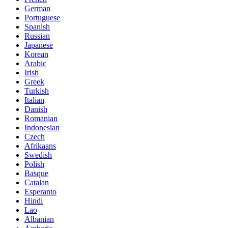
German
Portuguese
Spanish
Russian
Japanese
Korean
Arabic
Irish
Greek
Turkish
Italian
Danish
Romanian
Indonesian
Czech
Afrikaans
Swedish
Polish
Basque
Catalan
Esperanto
Hindi
Lao
Albanian