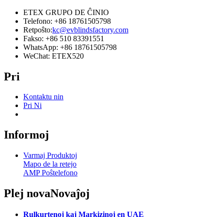
ETEX GRUPO DE ĈINIO
Telefono: +86 18761505798
Retpoŝto:
kc@evblindsfactory.com
Fakso: +86 510 83391551
WhatsApp: +86 18761505798
WeChat: ETEX520
Pri
Kontaktu nin
Pri Ni
Informoj
Varmaj Produktoj
Mapo de la retejo
AMP Poŝtelefono
Plej nova
Novaĵoj
Rulkurtenoj kaj Markizinoj en UAE