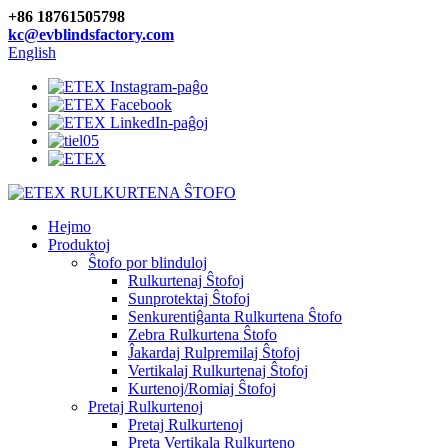
+86 18761505798
kc@evblindsfactory.com
English
Hejmo
Produktoj
Ŝtofo por blinduloj
Rulkurtenaj Ŝtofoj
Sunprotektaj Ŝtofoj
Senkurentiĝanta Rulkurtena Ŝtofo
Zebra Rulkurtena Ŝtofo
Ĵakardaj Rulpremilaj Ŝtofoj
Vertikalaj Rulkurtenaj Ŝtofoj
Kurtenoj/Romiaj Ŝtofoj
Pretaj Rulkurtenoj
Pretaj Rulkurtenoj
Preta Vertikala Rulkurteno