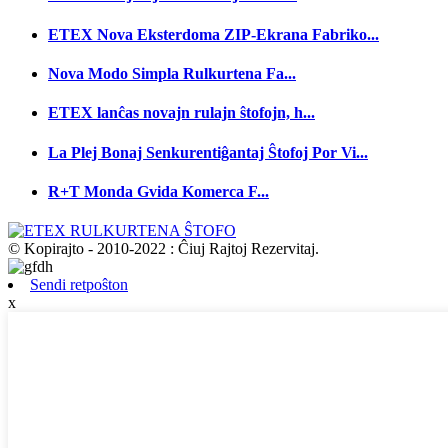
ETEX Nova Eksterdoma ZIP-Ekrana Fabriko...
Nova Modo Simpla Rulkurtena Fa...
ETEX lanĉas novajn rulajn ŝtofojn, h...
La Plej Bonaj Senkurentiĝantaj Ŝtofoj Por Vi...
R+T Monda Gvida Komerca F...
© Kopirajto - 2010-2022 : Ĉiuj Rajtoj Rezervitaj.
Sendi retpoŝton
x