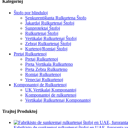
Kategorioj
Ŝtofo por blinduloj
Senkurentiĝanta Rulkurtena Ŝtofo
Ĵakardaj Rulkurtenaj Ŝtofoj
Sunprotektaj Ŝtofoj
Rulkurtenaj Ŝtofoj
Vertikalaj Rulkurtenaj Ŝtofoj
Zebraj Rulkurtenaj Ŝtofoj
Kurtenoj/Romiaj Ŝtofoj
Pretaj Rulkurtenoj
Pretaj Rulkurtenoj
Preta Vertikala Rulkurteno
Preta Zebra Rulkurteno
Romiaj Rulkurtenoj
Veneciaj Rulkurtenoj
Komponantoj de Rulkurtenoj
UK Vertikalaj Komponantoj
Komponantoj de rulkurtenoj
Vertikalaj Rulkurtenaj Komponantoj
Trajtoj Produktoj
Fabrikisto de sunkremaj rulkurtenaj ŝtofoj en UAE, furoranta 