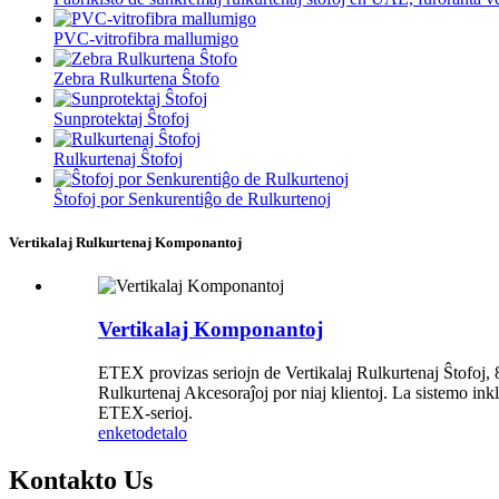
PVC-vitrofibra mallumigo
Zebra Rulkurtena Ŝtofo
Sunprotektaj Ŝtofoj
Rulkurtenaj Ŝtofoj
Ŝtofoj por Senkurentiĝo de Rulkurtenoj
Vertikalaj Rulkurtenaj Komponantoj
Vertikalaj Komponantoj
ETEX provizas seriojn de Vertikalaj Rulkurtenaj Ŝtofoj,
Rulkurtenaj Akcesoraĵoj por niaj klientoj. La sistemo ink
ETEX-serioj.
enketo
detalo
Kontakto
Us