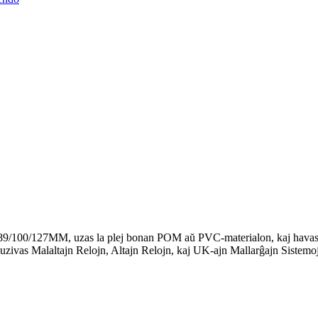
 89/100/127MM, uzas la plej bonan POM aŭ PVC-materialon, kaj havas pr
luzivas Malaltajn Relojn, Altajn Relojn, kaj UK-ajn Mallarĝajn Sistemoj