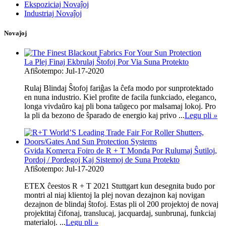
Ekspoziciaj Novaĵoj
Industriaj Novaĵoj
Novaĵoj
La Plej Finaj Ekbrulaj Ŝtofoj Por Via Suna Protekto
Afiŝotempo: Jul-17-2020
Rulaj Blindaj Ŝtofoj fariĝas la ĉefa modo por sunprotektado
en nuna industrio. Kiel profite de facila funkciado, eleganco,
longa vivdaŭro kaj pli bona taŭgeco por malsamaj lokoj. Pro
la pli da bezono de ŝparado de energio kaj privo ...
Legu pli
»
Gvida Komerca Foiro de R + T Monda Por Rulumaj Ŝutiloj,
Pordoj / Pordegoj Kaj Sistemoj de Suna Protekto
Afiŝotempo: Jul-17-2020
ETEX ĉeestos R + T 2021 Stuttgart kun desegnita budo por
montri al niaj klientoj la plej novan dezajnon kaj novigan
dezajnon de blindaj ŝtofoj. Estas pli ol 200 projektoj de novaj
projektitaj ĉifonaj, translucaj, jacquardaj, sunbrunaj, funkciaj
materialoj. ...
Legu pli
»