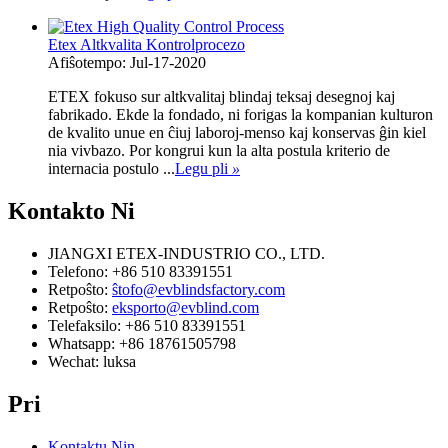
Etex Altkvalita Kontrolprocezo
Afiŝotempo: Jul-17-2020
ETEX fokuso sur altkvalitaj blindaj teksaj desegnoj kaj
fabrikado. Ekde la fondado, ni forigas la kompanian kulturon
de kvalito unue en ĉiuj laboroj-menso kaj konservas ĝin kiel
nia vivbazo. Por kongrui kun la alta postula kriterio de
internacia postulo ...
Legu pli
»
Kontakto
Ni
JIANGXI ETEX-INDUSTRIO CO., LTD.
Telefono: +86 510 83391551
Retpoŝto:
ŝtofo@evblindsfactory.com
Retpoŝto:
eksporto@evblind.com
Telefaksilo: +86 510 83391551
Whatsapp: +86 18761505798
Wechat: luksa
Pri
Kontaktu Nin