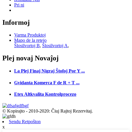
Pri ni
Informoj
Varma Produktoj
Mapo de la retejo
Ŝlosilvortoj B
,
Ŝlosilvortoj A
,
Plej novaj
Novaĵoj
La Plej Finaj Nigraj Ŝtofoj Por Y ...
Gvidanta Komerca F de R + T ...
Etex Altkvalita Kontrolprocezo
© Kopirajto - 2010-2020: Ĉiuj Rajtoj Rezervitaj.
Sendu Retpoŝton
x