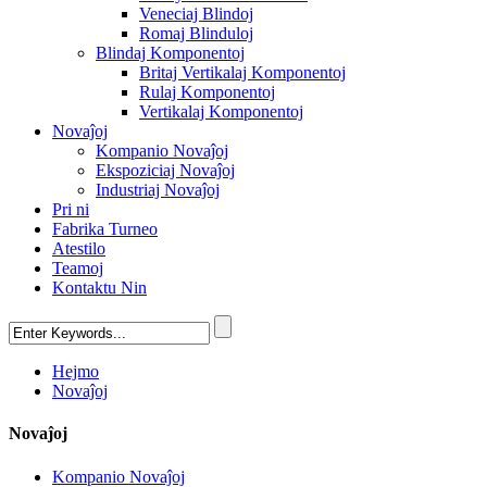
Veneciaj Blindoj
Romaj Blinduloj
Blindaj Komponentoj
Britaj Vertikalaj Komponentoj
Rulaj Komponentoj
Vertikalaj Komponentoj
Novaĵoj
Kompanio Novaĵoj
Ekspoziciaj Novaĵoj
Industriaj Novaĵoj
Pri ni
Fabrika Turneo
Atestilo
Teamoj
Kontaktu Nin
Hejmo
Novaĵoj
Novaĵoj
Kompanio Novaĵoj