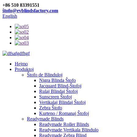
+86 510 83391551
ŝtofo@evblindsfactory.com
English
Hejmo
Produktoj
Ŝtofo de Blinduloj
Nigra Blinda Ŝtofo
Jacquard Blind-Ŝtofoj
Rulaj Blindaj Ŝtofoj
Sunscreen Ŝtofoj
Vertikalaj Blindaj Ŝtofoj
Zebra Ŝtofo
Kurteno / Romanaj Ŝtofoj
Readymade Blinds
Readymade Roller Blinds
Readymade Vertikala Blindulo
Readymade Zebra Blind