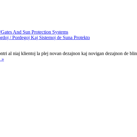
doj / Pordegoj Kaj Sistemoj de Suna Protekto
al niaj klientoj la plej novan dezajnon kaj novigan dezajnon de blindaj 
i
»