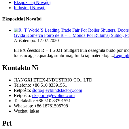
Ekspoziciaj Novaĵoj
Industriaj Novaĵoj
Ekspoziciaj Novaĵoj
Gvida Komerca Foiro de R + T Monda Por Rulumaj Ŝutiloj, Por
Afiŝotempo: 17-07-2020
ETEX ĉeestos R + T 2021 Stuttgart kun desegnita budo por montri 
translucaj, jacquardaj, sunbrunaj, funkciaj materialoj. ...
Legu pl
Kontakto
Ni
JIANGXI ETEX-INDUSTRIO CO., LTD.
Telefono: +86 510 83391551
Retpoŝto:
ŝtofo@evblindsfactory.com
Retpoŝto:
eksporto@evblind.com
Telefaksilo: +86 510 83391551
Whatsapp: +86 18761505798
Wechat: luksa
Pri