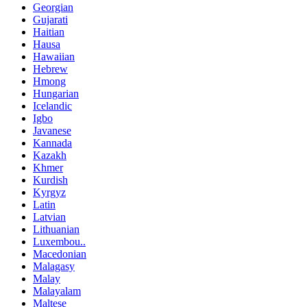
Georgian
Gujarati
Haitian
Hausa
Hawaiian
Hebrew
Hmong
Hungarian
Icelandic
Igbo
Javanese
Kannada
Kazakh
Khmer
Kurdish
Kyrgyz
Latin
Latvian
Lithuanian
Luxembou..
Macedonian
Malagasy
Malay
Malayalam
Maltese