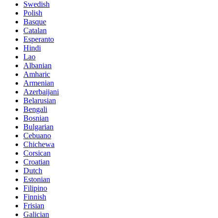
Swedish
Polish
Basque
Catalan
Esperanto
Hindi
Lao
Albanian
Amharic
Armenian
Azerbaijani
Belarusian
Bengali
Bosnian
Bulgarian
Cebuano
Chichewa
Corsican
Croatian
Dutch
Estonian
Filipino
Finnish
Frisian
Galician