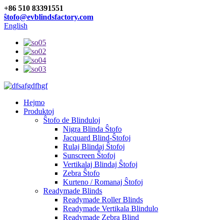
+86 510 83391551
ŝtofo@evblindsfactory.com
English
Hejmo
Produktoj
Ŝtofo de Blinduloj
Nigra Blinda Ŝtofo
Jacquard Blind-Ŝtofoj
Rulaj Blindaj Ŝtofoj
Sunscreen Ŝtofoj
Vertikalaj Blindaj Ŝtofoj
Zebra Ŝtofo
Kurteno / Romanaj Ŝtofoj
Readymade Blinds
Readymade Roller Blinds
Readymade Vertikala Blindulo
Readymade Zebra Blind