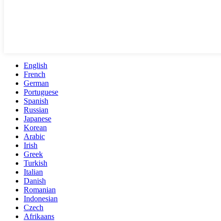
English
French
German
Portuguese
Spanish
Russian
Japanese
Korean
Arabic
Irish
Greek
Turkish
Italian
Danish
Romanian
Indonesian
Czech
Afrikaans