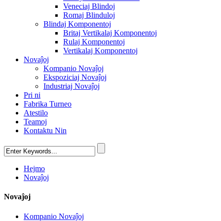
Veneciaj Blindoj
Romaj Blinduloj
Blindaj Komponentoj
Britaj Vertikalaj Komponentoj
Rulaj Komponentoj
Vertikalaj Komponentoj
Novaĵoj
Kompanio Novaĵoj
Ekspoziciaj Novaĵoj
Industriaj Novaĵoj
Pri ni
Fabrika Turneo
Atestilo
Teamoj
Kontaktu Nin
Hejmo
Novaĵoj
Novaĵoj
Kompanio Novaĵoj