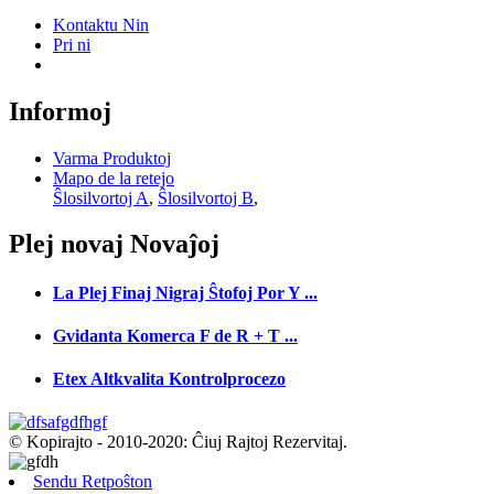
Kontaktu Nin
Pri ni
Informoj
Varma Produktoj
Mapo de la retejo
Ŝlosilvortoj A
,
Ŝlosilvortoj B
,
Plej novaj
Novaĵoj
La Plej Finaj Nigraj Ŝtofoj Por Y ...
Gvidanta Komerca F de R + T ...
Etex Altkvalita Kontrolprocezo
© Kopirajto - 2010-2020: Ĉiuj Rajtoj Rezervitaj.
Sendu Retpoŝton