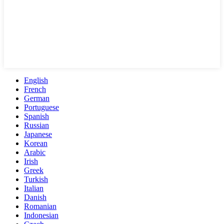
English
French
German
Portuguese
Spanish
Russian
Japanese
Korean
Arabic
Irish
Greek
Turkish
Italian
Danish
Romanian
Indonesian