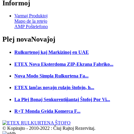
Informoj
Varmaj Produktoj
Mapo de la retejo
AMP Poŝtelefono
Plej nova
Novaĵoj
Rulkurtenoj kaj Markizinoj en UAE
ETEX Nova Eksterdoma ZIP-Ekrana Fabriko...
Nova Modo Simpla Rulkurtena Fa...
ETEX lanĉas novajn rulajn ŝtofojn, h...
La Plej Bonaj Senkurentiĝantaj Ŝtofoj Por Vi...
R+T Monda Gvida Komerca F...
© Kopirajto - 2010-2022 : Ĉiuj Rajtoj Rezervitaj.