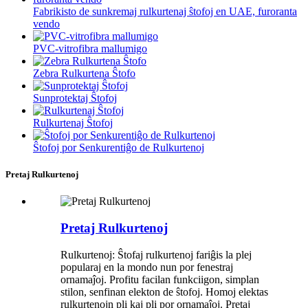
Fabrikisto de sunkremaj rulkurtenaj ŝtofoj en UAE, furoranta
vendo
PVC-vitrofibra mallumigo
Zebra Rulkurtena Ŝtofo
Sunprotektaj Ŝtofoj
Rulkurtenaj Ŝtofoj
Ŝtofoj por Senkurentiĝo de Rulkurtenoj
Pretaj Rulkurtenoj
Pretaj Rulkurtenoj
Rulkurtenoj: Ŝtofaj rulkurtenoj fariĝis la plej
popularaj en la mondo nun por fenestraj
ornamaĵoj. Profitu facilan funkciigon, simplan
stilon, senfinan elekton de ŝtofoj. Homoj elektas
rulkurtenojn pli kaj pli por ornamaĵoj. Pretaj