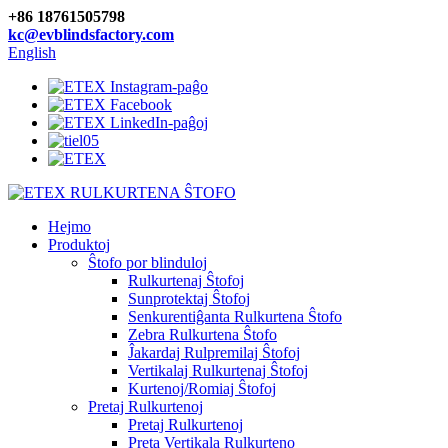
+86 18761505798
kc@evblindsfactory.com
English
Hejmo
Produktoj
Ŝtofo por blinduloj
Rulkurtenaj Ŝtofoj
Sunprotektaj Ŝtofoj
Senkurentiĝanta Rulkurtena Ŝtofo
Zebra Rulkurtena Ŝtofo
Ĵakardaj Rulpremilaj Ŝtofoj
Vertikalaj Rulkurtenaj Ŝtofoj
Kurtenoj/Romiaj Ŝtofoj
Pretaj Rulkurtenoj
Pretaj Rulkurtenoj
Preta Vertikala Rulkurteno