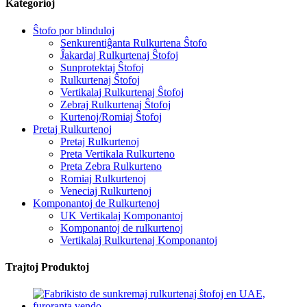
Kategorioj
Ŝtofo por blinduloj
Senkurentiĝanta Rulkurtena Ŝtofo
Ĵakardaj Rulkurtenaj Ŝtofoj
Sunprotektaj Ŝtofoj
Rulkurtenaj Ŝtofoj
Vertikalaj Rulkurtenaj Ŝtofoj
Zebraj Rulkurtenaj Ŝtofoj
Kurtenoj/Romiaj Ŝtofoj
Pretaj Rulkurtenoj
Pretaj Rulkurtenoj
Preta Vertikala Rulkurteno
Preta Zebra Rulkurteno
Romiaj Rulkurtenoj
Veneciaj Rulkurtenoj
Komponantoj de Rulkurtenoj
UK Vertikalaj Komponantoj
Komponantoj de rulkurtenoj
Vertikalaj Rulkurtenaj Komponantoj
Trajtoj Produktoj