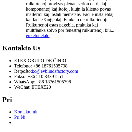
rulkurtenoj provizas plenan serion da rilataj
komponantoj kaj ŝtofoj, kiujn la kliento povas
malfermi kaj instali memstare. Facile instaleblaj
kaj facile ŝanĝeblaj. Funkcio de rulkurtenoj:
Rulkurtenoj estas pagebla, praktika kaj
multflanka solvo por fenestraj rulkurtenoj, kiu...
enketo
detalo
Kontakto
Us
ETEX GRUPO DE ĈINIO
Telefono: +86 18761505798
Retpoŝto:
kc@evblindsfactory.com
Fakso: +86 510 83391551
WhatsApp: +86 18761505798
WeChat: ETEX520
Pri
Kontaktu nin
Pri Ni