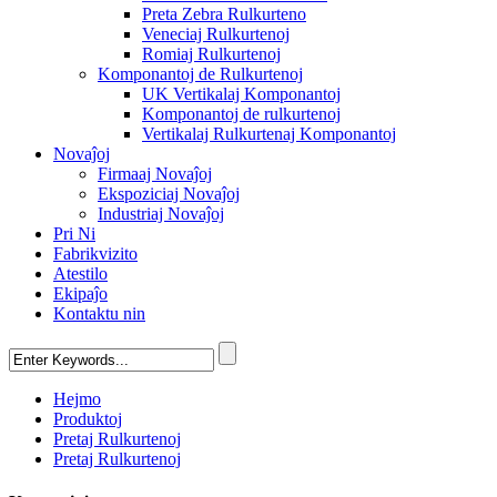
Preta Zebra Rulkurteno
Veneciaj Rulkurtenoj
Romiaj Rulkurtenoj
Komponantoj de Rulkurtenoj
UK Vertikalaj Komponantoj
Komponantoj de rulkurtenoj
Vertikalaj Rulkurtenaj Komponantoj
Novaĵoj
Firmaaj Novaĵoj
Ekspoziciaj Novaĵoj
Industriaj Novaĵoj
Pri Ni
Fabrikvizito
Atestilo
Ekipaĵo
Kontaktu nin
Hejmo
Produktoj
Pretaj Rulkurtenoj
Pretaj Rulkurtenoj